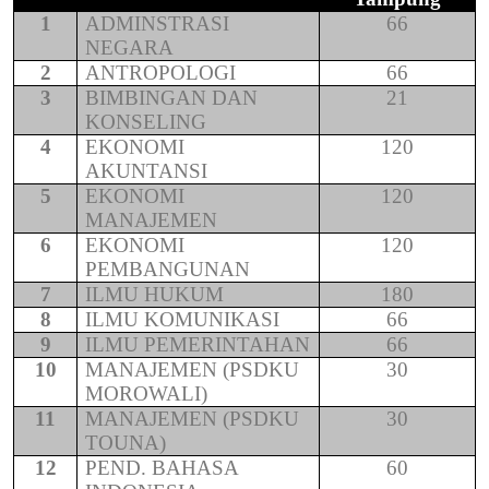
1
ADMINSTRASI
66
NEGARA
2
ANTROPOLOGI
66
3
BIMBINGAN DAN
21
KONSELING
4
EKONOMI
120
AKUNTANSI
5
EKONOMI
120
MANAJEMEN
6
EKONOMI
120
PEMBANGUNAN
7
ILMU HUKUM
180
8
ILMU KOMUNIKASI
66
9
ILMU PEMERINTAHAN
66
10
MANAJEMEN (PSDKU
30
MOROWALI)
11
MANAJEMEN (PSDKU
30
TOUNA)
12
PEND. BAHASA
60