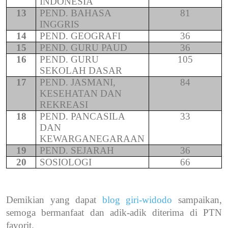
INDONESIA
13
PEND. BAHASA
81
INGGRIS
14
PEND. GEOGRAFI
36
15
PEND. GURU PAUD
36
16
PEND. GURU
105
SEKOLAH DASAR
17
PEND. JASMANI,
84
KESEHATAN DAN
REKREASI
18
PEND. PANCASILA
33
DAN
KEWARGANEGARAAN
19
PEND. SEJARAH
36
20
SOSIOLOGI
66
Demikian yang dapat
blog giri-widodo
sampaikan,
semoga bermanfaat dan adik-adik diterima di PTN
favorit.