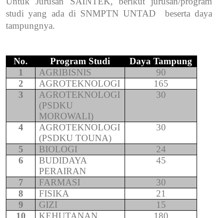
Untuk Jurusan SAINTEK, berikut jurusan/program
studi yang ada di SNMPTN UNTAD
beserta daya
tampungnya.
No.
Program Studi
Daya Tampung
1
AGRIBISNIS
90
2
AGROTEKNOLOGI
165
3
AGROTEKNOLOGI
30
(PSDKU
MOROWALI)
4
AGROTEKNOLOGI
30
(PSDKU TOUNA)
5
BIOLOGI
24
6
BUDIDAYA
45
PERAIRAN
7
FARMASI
30
8
FISIKA
21
9
GIZI
15
10
KEHUTANAN
180