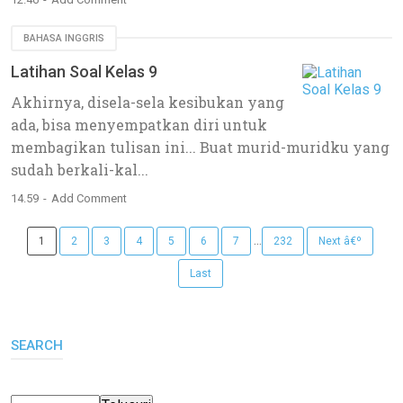
BAHASA INGGRIS
Latihan Soal Kelas 9
Akhirnya, disela-sela kesibukan yang
ada, bisa menyempatkan diri untuk
membagikan tulisan ini... Buat murid-muridku yang
sudah berkali-kal...
14.59
Add Comment
...
1
2
3
4
5
6
7
232
Next â€º
Last
SEARCH