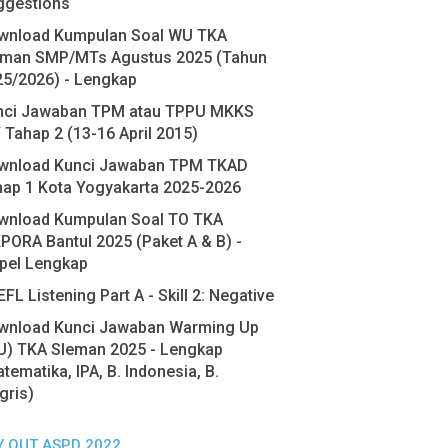
ggestions
wnload Kumpulan Soal WU TKA
eman SMP/MTs Agustus 2025 (Tahun
25/2026) - Lengkap
nci Jawaban TPM atau TPPU MKKS
 Tahap 2 (13-16 April 2015)
wnload Kunci Jawaban TPM TKAD
hap 1 Kota Yogyakarta 2025-2026
wnload Kumpulan Soal TO TKA
PORA Bantul 2025 (Paket A & B) -
pel Lengkap
FL Listening Part A - Skill 2: Negative
wnload Kunci Jawaban Warming Up
U) TKA Sleman 2025 - Lengkap
tematika, IPA, B. Indonesia, B.
gris)
Y OUT ASPD 2022