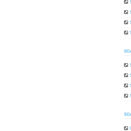
SO
SO