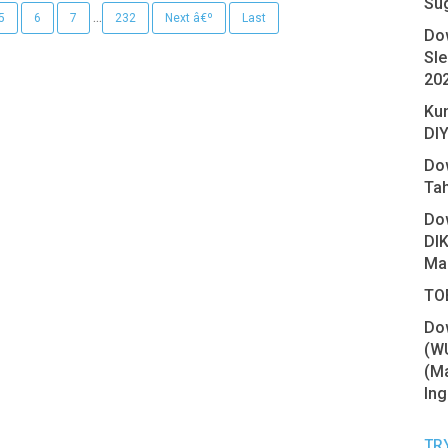
Su
...
5
6
7
232
Next â€º
Last
Do
Sl
20
Ku
DIY
Do
Ta
Do
DIK
Ma
TOE
Do
(W
(Ma
Ing
TR