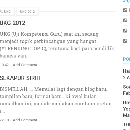
24)
AL UKG
UKG 2012
UKG 2012
UKG (Uji Kompetensi Guru) saat ini sedang
menjadi topik perbincangan yang hangat
(#TRENDING TOPIC), terutama bagi para pendidik
bangsa yan...
PO
10.42
Add Comment
Has
SEKAPUR SIRIH
2 A
Soa
BISMILLAH..... Memulai lagi dengan blog baru,
Feb
tampilan baru, format baru.. Di awal bulan
Do
ramadhan ini, mudah-mudahan coretan-coretan
Yo
i...
Ma
22.18
Add Comment
TOE