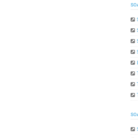
SO
SO