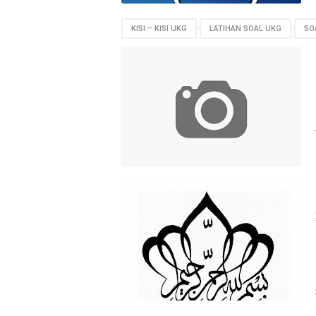
KISI – KISI UKG
LATIHAN SOAL UKG
SO