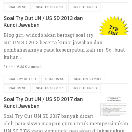
SOAL US SD
SOAL US SD 2013
TRY OUT UN SD
Soal Try Out UN / US SD 2013 dan
Kunci Jawaban
Blog giri-widodo akan berbagi soal try
out UN SD 2013 beserta kunci jawaban dan
pembahasannya pada kesempatan kali ini. So , buat
kalian ...
13.44
Add Comment
SOAL TRY OUT SD
SOAL UN SD
SOAL UN SD 2017
SOAL US SD
SOAL US SD 2017
TRY OUT UN SD
Soal Try Out UN / US SD 2017 dan
Kunci Jawaban
Soal Try Out UN SD 2017 banyak dicari
oleh para siswa maupun guru untuk mempersiapkan
UN SD 2018 yang kemungkinan akan dilaksanakan