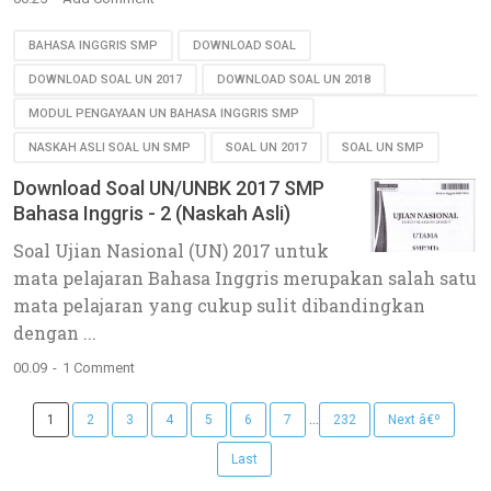
BAHASA INGGRIS SMP
DOWNLOAD SOAL
DOWNLOAD SOAL UN 2017
DOWNLOAD SOAL UN 2018
MODUL PENGAYAAN UN BAHASA INGGRIS SMP
NASKAH ASLI SOAL UN SMP
SOAL UN 2017
SOAL UN SMP
Download Soal UN/UNBK 2017 SMP
Bahasa Inggris - 2 (Naskah Asli)
Soal Ujian Nasional (UN) 2017 untuk
mata pelajaran Bahasa Inggris merupakan salah satu
mata pelajaran yang cukup sulit dibandingkan
dengan ...
00.09
1 Comment
...
1
2
3
4
5
6
7
232
Next â€º
Last