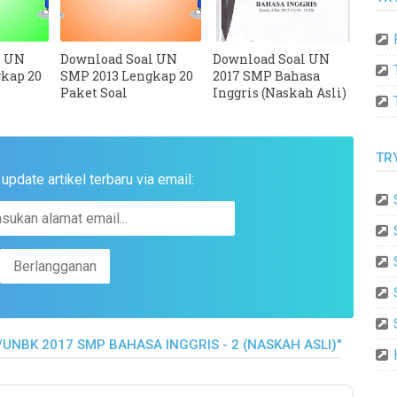
l UN
Download Soal UN
Download Soal UN
kap 20
SMP 2013 Lengkap 20
2017 SMP Bahasa
Paket Soal
Inggris (Naskah Asli)
TR
pdate artikel terbaru via email:
UNBK 2017 SMP BAHASA INGGRIS - 2 (NASKAH ASLI)"