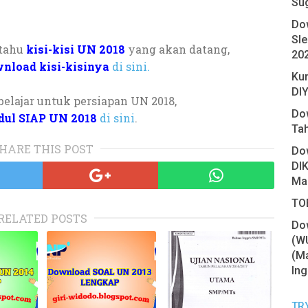
Su
Do
Sl
 tahu
kisi-kisi UN 2018
yang akan datang,
20
nload kisi-kisinya
di sini.
Ku
DIY
belajar untuk persiapan UN 2018,
Do
ul SIAP UN 2018
di sini
.
Ta
HARE THIS POST
Do
DIK
Ma
TOE
RELATED POSTS
Do
(W
(Ma
Ing
TR