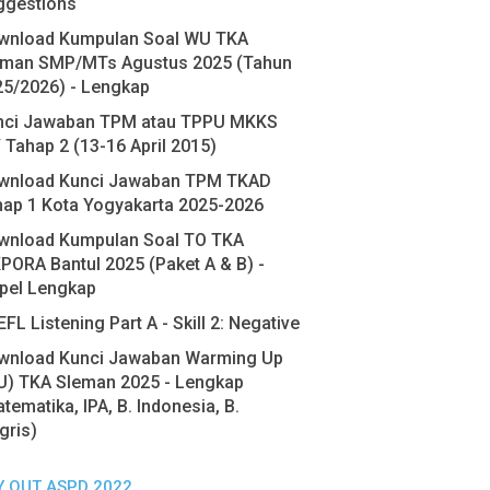
ggestions
wnload Kumpulan Soal WU TKA
eman SMP/MTs Agustus 2025 (Tahun
25/2026) - Lengkap
nci Jawaban TPM atau TPPU MKKS
 Tahap 2 (13-16 April 2015)
wnload Kunci Jawaban TPM TKAD
hap 1 Kota Yogyakarta 2025-2026
wnload Kumpulan Soal TO TKA
PORA Bantul 2025 (Paket A & B) -
pel Lengkap
FL Listening Part A - Skill 2: Negative
wnload Kunci Jawaban Warming Up
U) TKA Sleman 2025 - Lengkap
tematika, IPA, B. Indonesia, B.
gris)
Y OUT ASPD 2022