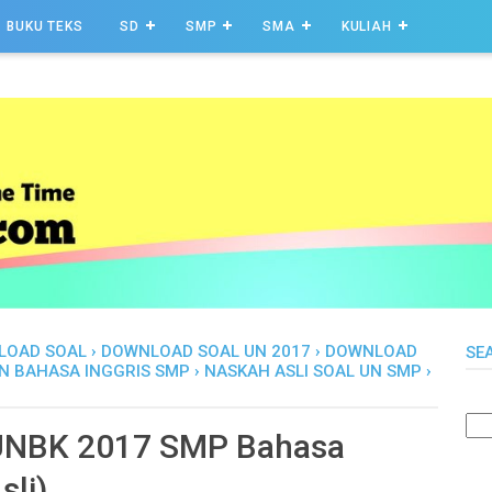
BUKU TEKS
SD
SMP
SMA
KULIAH
LOAD SOAL
›
DOWNLOAD SOAL UN 2017
›
DOWNLOAD
SE
N BAHASA INGGRIS SMP
›
NASKAH ASLI SOAL UN SMP
›
UNBK 2017 SMP Bahasa
sli)