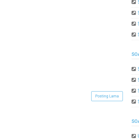
SO
Posting Lama
SO