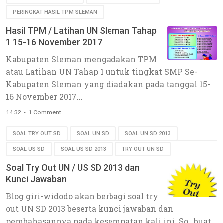
PERINGKAT HASIL TPM SLEMAN
Hasil TPM / Latihan UN Sleman Tahap
1 15-16 November 2017
Kabupaten Sleman mengadakan TPM
atau Latihan UN Tahap 1 untuk tingkat SMP Se-
Kabupaten Sleman yang diadakan pada tanggal 15-
16 November 2017...
14.32
1 Comment
SOAL TRY OUT SD
SOAL UN SD
SOAL UN SD 2013
SOAL US SD
SOAL US SD 2013
TRY OUT UN SD
Soal Try Out UN / US SD 2013 dan
Kunci Jawaban
Blog giri-widodo akan berbagi soal try
out UN SD 2013 beserta kunci jawaban dan
pembahasannya pada kesempatan kali ini. So , buat