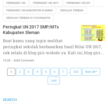
PERINGKAT UN
PERINGKAT UN 2017
PERINGKAT UN DIY
PERINGKAT UN KABUPATEN SLEMAN
SEKOLAH TERBAIK
SEKOLAH TERBAIK DI YOGYAKARTA
Peringkat UN 2017 SMP/MTs
Kabupaten Sleman
Buat kamu yang ingin melihat
peringkat sekolah berdasarkan hasil Nilai UN 2017,
cek selalu di blog giri-widodo ya. Kali ini, blog giri-...
13.05
Add Comment
...
1
2
3
4
5
6
7
232
Next â€º
Last
SEARCH