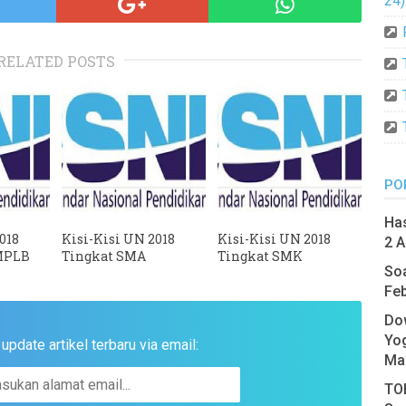
24)
RELATED POSTS
PO
Has
018
Kisi-Kisi UN 2018
Kisi-Kisi UN 2018
2 A
MPLB
Tingkat SMA
Tingkat SMK
Soa
Feb
Do
Yo
pdate artikel terbaru via email:
Ma
TOE