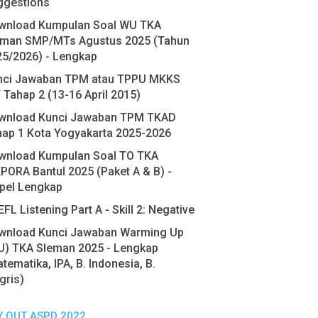
ggestions
wnload Kumpulan Soal WU TKA
eman SMP/MTs Agustus 2025 (Tahun
25/2026) - Lengkap
nci Jawaban TPM atau TPPU MKKS
 Tahap 2 (13-16 April 2015)
wnload Kunci Jawaban TPM TKAD
hap 1 Kota Yogyakarta 2025-2026
wnload Kumpulan Soal TO TKA
PORA Bantul 2025 (Paket A & B) -
pel Lengkap
FL Listening Part A - Skill 2: Negative
wnload Kunci Jawaban Warming Up
U) TKA Sleman 2025 - Lengkap
tematika, IPA, B. Indonesia, B.
gris)
Y OUT ASPD 2022