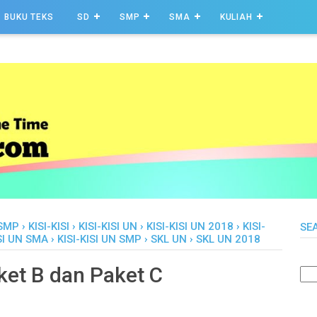
BUKU TEKS
SD
SMP
SMA
KULIAH
 SMP
›
KISI-KISI
›
KISI-KISI UN
›
KISI-KISI UN 2018
›
KISI-
SE
ISI UN SMA
›
KISI-KISI UN SMP
›
SKL UN
›
SKL UN 2018
ket B dan Paket C