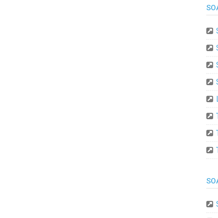
SO
SO