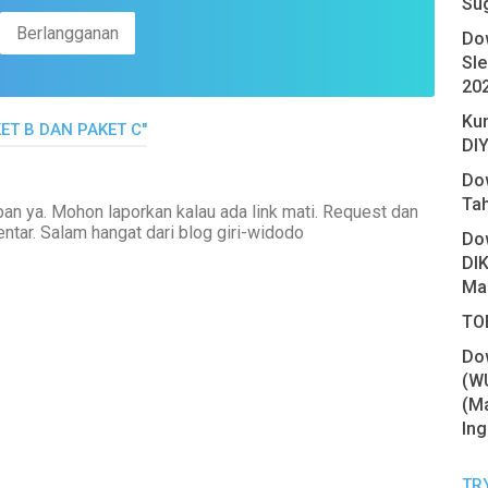
Su
Do
Sl
20
Ku
KET B DAN PAKET C"
DIY
Do
Ta
an ya. Mohon laporkan kalau ada link mati. Request dan
ntar. Salam hangat dari blog giri-widodo
Do
DIK
Ma
TOE
Do
(W
(Ma
Ing
TR