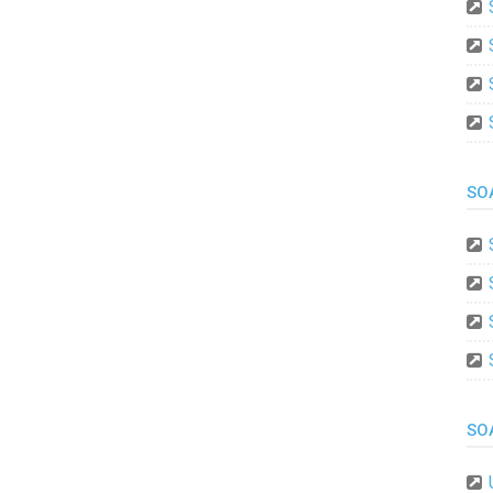
SO
SO