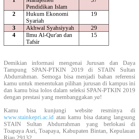
Pendidikan Islam
2
Hukum Ekonomi
19
Syariah
3
Akhwal Syahsiyyah
29
4
Ilmu Al-Qur'an dan
15
Tafsir
Demikian informasi mengenai Jurusan dan Daya
Tampung SPAN-PTKIN 2019 di
STAIN Sultan
Abdurrahman
. Semoga bisa menjadi bahan referensi
kamu untuk menentukan pilihan jurusan di
kampus ini
dan kamu bisa lolos dalam seleksi SPAN-PTKIN 2019
dengan prestasi yang membanggakan
ya
!
Kamu bisa kunjungi website resminya di
www.stainkepri.ac.id
atau kamu bisa datang langsung
STAIN Sultan Abdurrahman
yang berlokasi di
Toapaya Asri, Toapaya, Kabupaten Bintan, Kepulauan
Riau 29132.