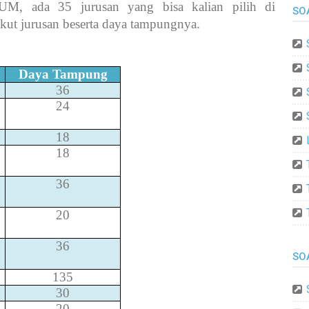
M, ada 35 jurusan yang bisa kalian pilih di
SO
t jurusan beserta daya tampungnya.
Daya Tampung
36
24
18
18
36
20
36
SO
135
30
20