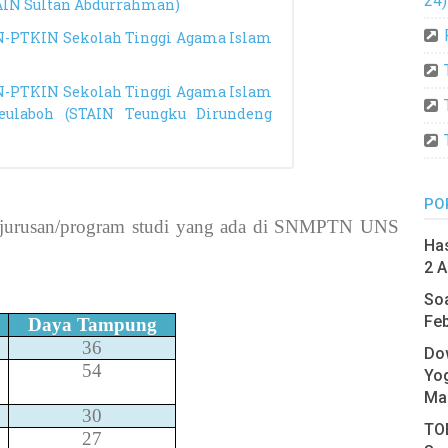
24)
AIN Sultan Abdurrahman)
N-PTKIN Sekolah Tinggi Agama Islam
N-PTKIN Sekolah Tinggi Agama Islam
eulaboh (STAIN Teungku Dirundeng
PO
 jurusan/program studi yang ada di SNMPTN UNS
Has
2 A
Soa
Feb
Daya Tampung
36
Do
54
Yo
Ma
30
TOE
27