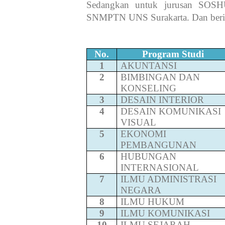
Sedangkan untuk jurusan SOSHU
SNMPTN UNS Surakarta. Dan beriku
No.
Program Studi
1
AKUNTANSI
2
BIMBINGAN DAN
KONSELING
3
DESAIN INTERIOR
4
DESAIN KOMUNIKASI
VISUAL
5
EKONOMI
PEMBANGUNAN
6
HUBUNGAN
INTERNASIONAL
7
ILMU ADMINISTRASI
NEGARA
8
ILMU HUKUM
9
ILMU KOMUNIKASI
10
ILMU SEJARAH