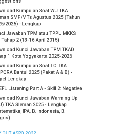
ggestions
wnload Kumpulan Soal WU TKA
eman SMP/MTs Agustus 2025 (Tahun
25/2026) - Lengkap
nci Jawaban TPM atau TPPU MKKS
 Tahap 2 (13-16 April 2015)
wnload Kunci Jawaban TPM TKAD
hap 1 Kota Yogyakarta 2025-2026
wnload Kumpulan Soal TO TKA
PORA Bantul 2025 (Paket A & B) -
pel Lengkap
FL Listening Part A - Skill 2: Negative
wnload Kunci Jawaban Warming Up
U) TKA Sleman 2025 - Lengkap
tematika, IPA, B. Indonesia, B.
gris)
Y OUT ASPD 2022