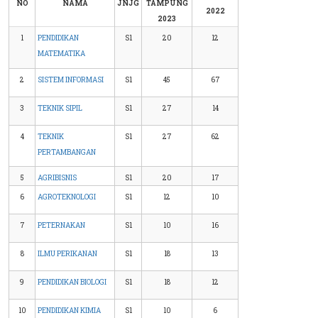
NO
NAMA
JNJG
TAMPUNG
2022
2023
1
PENDIDIKAN
S1
20
12
MATEMATIKA
2
SISTEM INFORMASI
S1
45
67
3
TEKNIK SIPIL
S1
27
14
4
TEKNIK
S1
27
62
PERTAMBANGAN
5
AGRIBISNIS
S1
20
17
6
AGROTEKNOLOGI
S1
12
10
7
PETERNAKAN
S1
10
16
8
ILMU PERIKANAN
S1
18
13
9
PENDIDIKAN BIOLOGI
S1
18
12
10
PENDIDIKAN KIMIA
S1
10
6