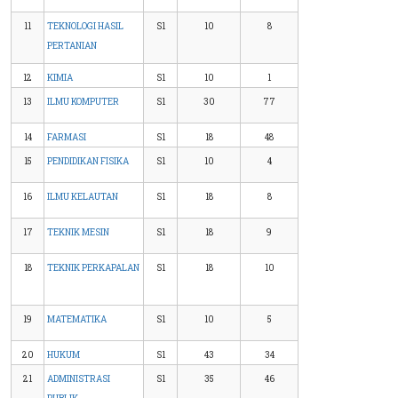
11
TEKNOLOGI HASIL
S1
10
8
PERTANIAN
12
KIMIA
S1
10
1
13
ILMU KOMPUTER
S1
30
77
14
FARMASI
S1
18
48
15
PENDIDIKAN FISIKA
S1
10
4
16
ILMU KELAUTAN
S1
18
8
17
TEKNIK MESIN
S1
18
9
18
TEKNIK PERKAPALAN
S1
18
10
19
MATEMATIKA
S1
10
5
20
HUKUM
S1
43
34
21
ADMINISTRASI
S1
35
46