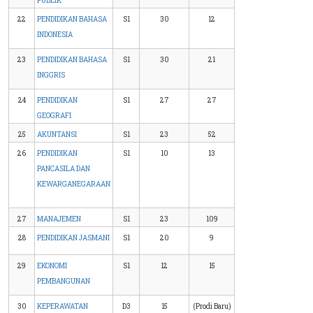
PUBLIK
22
PENDIDIKAN BAHASA
S1
30
12
INDONESIA
23
PENDIDIKAN BAHASA
S1
30
21
INGGRIS
24
PENDIDIKAN
S1
27
27
GEOGRAFI
25
AKUNTANSI
S1
23
52
26
PENDIDIKAN
S1
10
13
PANCASILA DAN
KEWARGANEGARAAN
27
MANAJEMEN
S1
23
109
28
PENDIDIKAN JASMANI
S1
20
9
29
EKONOMI
S1
12
15
PEMBANGUNAN
30
KEPERAWATAN
D3
15
(Prodi Baru)