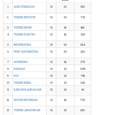
1
AGROTEKNOLOGI
S1
53
380
2
TEKNIK INDUSTRI
S1
63
739
3
TEKNIK MESIN
S1
42
482
4
TEKNIK ELEKTRO
S1
42
328
5
INFORMATIKA
S1
63
1126
6
PEND. MATEMATIKA
S1
63
283
7
AGRIBISNIS
S1
42
378
8
FARMASI
S1
25
1058
9
GIZI
S1
25
788
10
TEKNIK KIMIA
S1
25
244
11
ILMU KEOLAHRAGAAN
S1
25
46
12
SISTEM INFORMASI
S1
42
702
13
TEKNIK LINGKUNGAN
S1
25
280