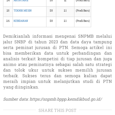
24
AKUNTANSI
D3
12
(Prodi Baru)
25
TEKNIK MESIN
D3
21
(Prodi Baru)
26
KEBIDANAN
D3
21
(Prodi Baru)
Demikianlah informasi mengenai SNPMB melalui
jalur SNBP di tahun 2023 dan data daya tampung
serta peminat jurusan di PTN. Semoga artikel ini
bisa memberikan data untuk perbandingan dan
analisis terkait kompetisi di tiap jurusan dan juga
animo atau peminatnya sebagai salah satu strategi
dan tolok ukur untuk sukses memilih jurusan
terbaik. Sukses terus dan semoga kalian dapat
meraih impian untuk melanjutkan studi di PTN
yang diinginkan.
Sumber data: https://snpmb.bppp.kemdikbud.go.id/
SHARE THIS POST