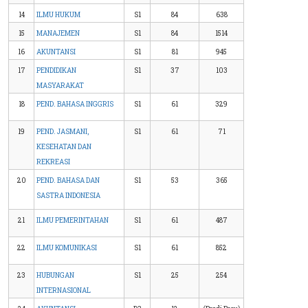
14
ILMU HUKUM
S1
84
638
15
MANAJEMEN
S1
84
1514
16
AKUNTANSI
S1
81
945
17
PENDIDIKAN
S1
37
103
MASYARAKAT
18
PEND. BAHASA INGGRIS
S1
61
329
19
PEND. JASMANI,
S1
61
71
KESEHATAN DAN
REKREASI
20
PEND. BAHASA DAN
S1
53
365
SASTRA INDONESIA
21
ILMU PEMERINTAHAN
S1
61
487
22
ILMU KOMUNIKASI
S1
61
852
23
HUBUNGAN
S1
25
254
INTERNASIONAL