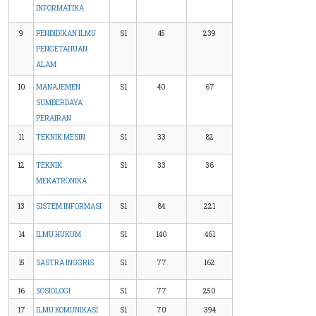
INFORMATIKA
9
PENDIDIKAN ILMU
S1
45
239
PENGETAHUAN
ALAM
10
MANAJEMEN
S1
40
67
SUMBERDAYA
PERAIRAN
11
TEKNIK MESIN
S1
33
82
12
TEKNIK
S1
33
36
MEKATRONIKA
13
SISTEM INFORMASI
S1
84
221
14
ILMU HUKUM
S1
140
461
15
SASTRA INGGRIS
S1
77
162
16
SOSIOLOGI
S1
77
250
17
ILMU KOMUNIKASI
S1
70
394