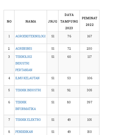
DAYA
PEMINAT
NO
NAMA
JNJG
TAMPUNG
2022
2023
1
AGROEKOTEKNOLOGI
S1
76
167
2
AGRIBISNIS
S1
72
250
3
TEKNOLOGI
S1
60
117
INDUSTRI
PERTANIAN
4
ILMU KELAUTAN
S1
53
106
5
TEKNIK INDUSTRI
S1
92
305
6
TEKNIK
S1
80
397
INFORMATIKA
7
TEKNIK ELEKTRO
S1
49
105
8
PENDIDIKAN
S1
49
150