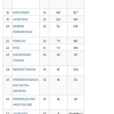
18
MANAJEMEN
S1
140
827
19
AKUNTANSI
S1
120
428
20
EKONOMI
S1
92
269
PEMBANGUNAN
21
PSIKOLOGI
S1
70
443
22
PGSD
S1
70
658
23
HUKUM BISNIS
S1
60
151
SYARIAH
24
EKONOMI SYARIAH
S1
85
304
25
PENDIDIKAN BAHASA
S1
49
311
DAN SASTRA
INDONESIA
26
PENDIDIKAN GURU
S1
42
141
ANAK USIA DINI
27
AKUNTANSI
D3
15
(Prodi Baru)