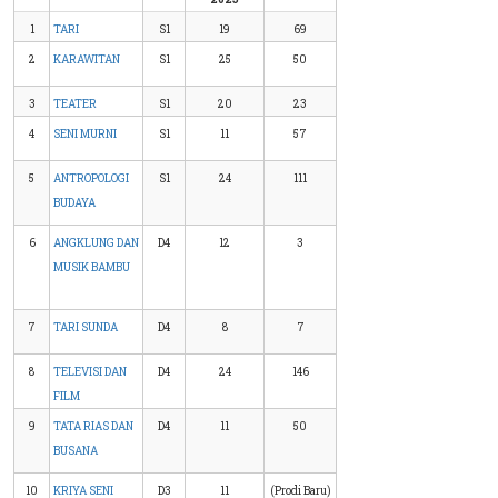
1
TARI
S1
19
69
2
KARAWITAN
S1
25
50
3
TEATER
S1
20
23
4
SENI MURNI
S1
11
57
5
ANTROPOLOGI
S1
24
111
BUDAYA
6
ANGKLUNG DAN
D4
12
3
MUSIK BAMBU
7
TARI SUNDA
D4
8
7
8
TELEVISI DAN
D4
24
146
FILM
9
TATA RIAS DAN
D4
11
50
BUSANA
10
KRIYA SENI
D3
11
(Prodi Baru)