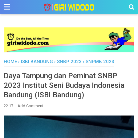
-->
HOME
›
ISBI BANDUNG
›
SNBP 2023
›
SNPMB 2023
Daya Tampung dan Peminat SNBP
2023 Institut Seni Budaya Indonesia
Bandung (ISBI Bandung)
22.17
Add Comment