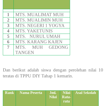
1
MTS. MUALIMAT MUH
2
MTS. MUALIMIN MUH
3
MTS. NEGERI 1 YOGYA
4
MTS. YAKETUNIS
5
MTS.
NURUL UMAH
6
MTS. KARANG KAJEN
7
MTS. MUH GEDONG
TANGEN
Dan berikut adalah siswa dengan perolehan nilai 10
teratas di TPPU DIY Tahap 1 kemarin.
Rank
Nama Peserta
Jml.
Nilai
Asal Sekolah
Nilai
Rata-
rata