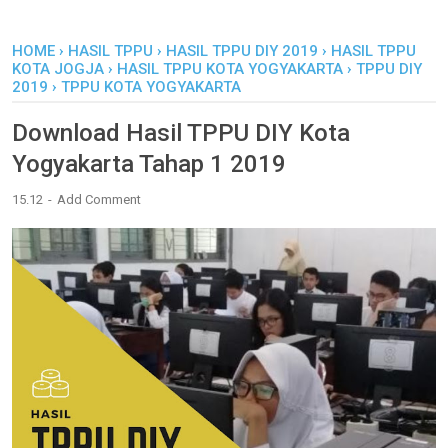
HOME
›
HASIL TPPU
›
HASIL TPPU DIY 2019
›
HASIL TPPU
KOTA JOGJA
›
HASIL TPPU KOTA YOGYAKARTA
›
TPPU DIY
2019
›
TPPU KOTA YOGYAKARTA
Download Hasil TPPU DIY Kota
Yogyakarta Tahap 1 2019
15.12
Add Comment