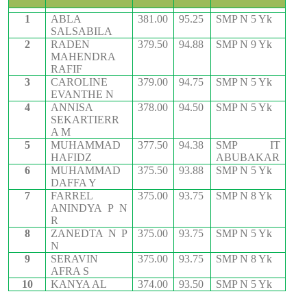
1
ABLA
381.00
95.25
SMP N 5 Yk
SALSABILA
2
RADEN
379.50
94.88
SMP N 9 Yk
MAHENDRA
RAFIF
3
CAROLINE
379.00
94.75
SMP N 5 Yk
EVANTHE N
4
ANNISA
378.00
94.50
SMP N 5 Yk
SEKARTIERR
A M
5
MUHAMMAD
377.50
94.38
SMP IT
HAFIDZ
ABUBAKAR
6
MUHAMMAD
375.50
93.88
SMP N 5 Yk
DAFFA Y
7
FARREL
375.00
93.75
SMP N 8 Yk
ANINDYA P N
R
8
ZANEDTA N P
375.00
93.75
SMP N 5 Yk
N
9
SERAVIN
375.00
93.75
SMP N 8 Yk
AFRA S
10
KANYA AL
374.00
93.50
SMP N 5 Yk