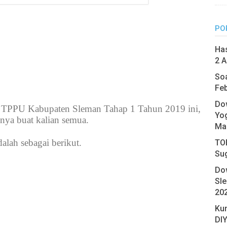
PO
Has
2 A
Soa
Feb
Do
il TPPU Kabupaten Sleman Tahap 1 Tahun 2019 ini,
Yo
ya buat kalian semua.
Ma
alah sebagai berikut.
TOE
Su
Do
Sl
20
Ku
DIY