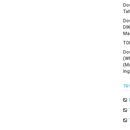
Do
Ta
Do
DIK
Ma
TOE
Do
(W
(Ma
Ing
TR