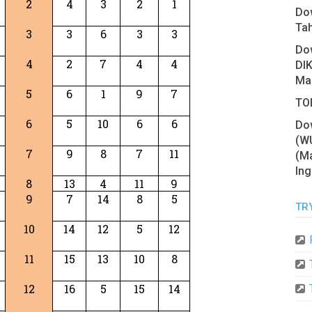
2
4
3
2
1
Do
Ta
3
3
6
3
3
Do
4
2
7
4
4
DIK
Ma
5
6
1
9
7
TOE
6
5
10
6
6
Do
(W
7
9
8
7
11
(Ma
Ing
8
13
4
11
9
9
7
14
8
5
TR
10
14
12
5
12
11
15
13
10
8
12
16
5
15
14