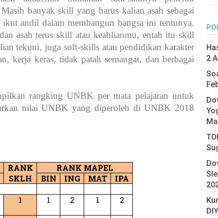
 Masih banyak skill yang harus kalian asah sebagai
a ikut andil dalam membangun bangsa ini tentunya.
PO
dan asah terus skill atau keahlianmu, entah itu skill
an tekuni, juga soft-skills atau pendidikan karakter
Has
2 A
an, kerja keras, tidak patah semangat, dan berbagai
Soa
Feb
ampilkan rangking UNBK per mata pelajaran untuk
Do
arkan nilai UNBK yang diperoleh di UNBK 2018
Yo
Ma
TOE
Su
Do
RANK
RANK MAPEL
Sl
SKLH
BIN
ING
MAT
IPA
20
1
1
2
1
2
Ku
DIY