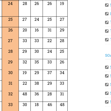
24
28
26
26
19
25
27
24
25
27
26
20
16
31
29
27
33
33
22
28
28
29
30
24
25
SO
29
32
35
33
26
30
19
29
37
34
31
22
38
29
33
32
48
36
28
31
33
30
18
46
48