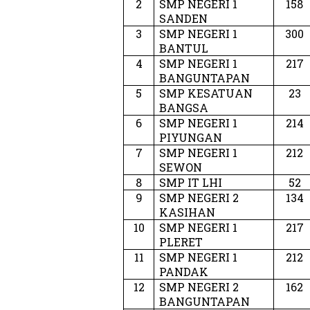
2
SMP NEGERI 1
158
SANDEN
3
SMP NEGERI 1
300
BANTUL
4
SMP NEGERI 1
217
BANGUNTAPAN
5
SMP KESATUAN
23
BANGSA
6
SMP NEGERI 1
214
PIYUNGAN
7
SMP NEGERI 1
212
SEWON
8
SMP IT LHI
52
9
SMP NEGERI 2
134
KASIHAN
10
SMP NEGERI 1
217
PLERET
11
SMP NEGERI 1
212
PANDAK
12
SMP NEGERI 2
162
BANGUNTAPAN