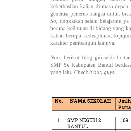
keberhasilan kalian di masa depan.
generasi penerus bangsa untuk bis
So
, tingkatkan selalu belajarmu ya 
berupa keilmuan di bidang yang kali
kalian berupa kedisiplinan, kejujur
karakter pembangun lainnya.
Nah
, berikut blog giri-widodo t
SMP Se Kabupaten Bantul berdas
yang lalu.
Check it out, guys
!
No.
NAMA SEKOLAH
Jmlh
Psrta
1
SMP NEGERI 2
169
BANTUL