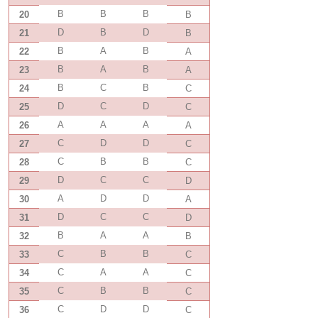
B
B
B
20
B
D
B
D
21
B
B
A
B
22
A
B
A
B
23
A
B
C
B
24
C
D
C
D
25
C
A
A
A
26
A
C
D
D
27
C
C
B
B
28
C
D
C
C
29
D
A
D
D
30
A
D
C
C
31
D
B
A
A
32
B
C
B
B
33
C
C
A
A
34
C
C
B
B
35
C
C
D
D
36
C