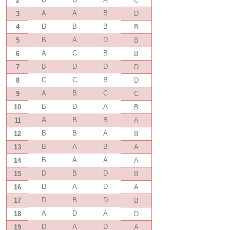
2
C
A
A
B
3
D
D
B
B
4
B
B
A
D
5
B
A
C
B
6
B
B
D
D
7
D
C
C
B
8
D
A
B
C
9
C
B
D
A
10
B
A
B
B
11
A
B
B
A
12
B
B
A
B
13
A
B
A
A
14
A
D
B
D
15
B
D
A
D
16
A
D
B
D
17
B
A
D
A
18
D
D
A
D
19
A