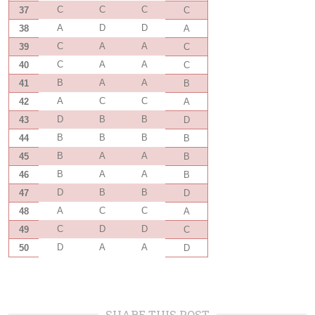
C
C
C
37
C
A
D
D
38
A
C
A
A
39
C
C
A
A
40
C
B
A
A
41
B
A
C
C
42
A
D
B
B
43
D
B
B
B
44
B
B
A
A
45
B
B
A
A
46
B
D
B
B
47
D
A
C
C
48
A
C
D
D
49
C
D
A
A
50
D
SHARE THIS POST