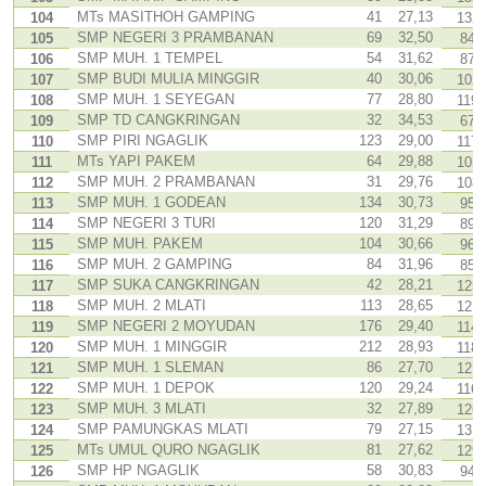
MTs MASITHOH GAMPING
41
27,13
104
132
SMP NEGERI 3 PRAMBANAN
69
32,50
105
84
SMP MUH. 1 TEMPEL
54
31,62
106
87
SMP BUDI MULIA MINGGIR
40
30,06
107
102
SMP MUH. 1 SEYEGAN
77
28,80
108
119
SMP TD CANGKRINGAN
32
34,53
109
67
SMP PIRI NGAGLIK
123
29,00
110
117
MTs YAPI PAKEM
64
29,88
111
105
SMP MUH. 2 PRAMBANAN
31
29,76
112
108
SMP MUH. 1 GODEAN
134
30,73
113
95
SMP NEGERI 3 TURI
120
31,29
114
89
SMP MUH. PAKEM
104
30,66
115
96
SMP MUH. 2 GAMPING
84
31,96
116
85
SMP SUKA CANGKRINGAN
42
28,21
117
125
SMP MUH. 2 MLATI
113
28,65
118
121
SMP NEGERI 2 MOYUDAN
176
29,40
119
114
SMP MUH. 1 MINGGIR
212
28,93
120
118
SMP MUH. 1 SLEMAN
86
27,70
121
127
SMP MUH. 1 DEPOK
120
29,24
122
116
SMP MUH. 3 MLATI
32
27,89
123
126
SMP PAMUNGKAS MLATI
79
27,15
124
131
MTs UMUL QURO NGAGLIK
81
27,62
125
129
SMP HP NGAGLIK
58
30,83
126
94