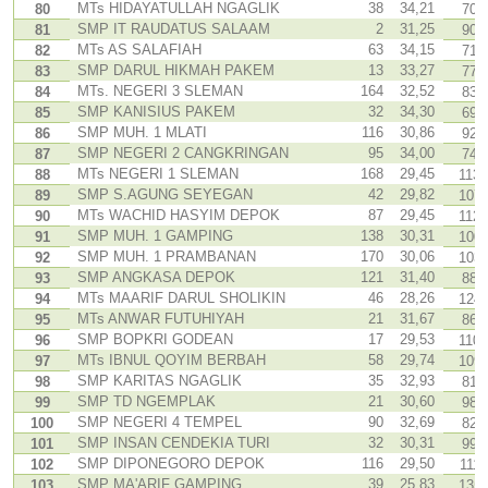
MTs HIDAYATULLAH NGAGLIK
38
34,21
80
70
SMP IT RAUDATUS SALAAM
2
31,25
81
90
MTs AS SALAFIAH
63
34,15
82
71
SMP DARUL HIKMAH PAKEM
13
33,27
83
77
MTs. NEGERI 3 SLEMAN
164
32,52
84
83
SMP KANISIUS PAKEM
32
34,30
85
69
SMP MUH. 1 MLATI
116
30,86
86
92
SMP NEGERI 2 CANGKRINGAN
95
34,00
87
74
MTs NEGERI 1 SLEMAN
168
29,45
88
113
SMP S.AGUNG SEYEGAN
42
29,82
89
107
MTs WACHID HASYIM DEPOK
87
29,45
90
112
SMP MUH. 1 GAMPING
138
30,31
91
100
SMP MUH. 1 PRAMBANAN
170
30,06
92
103
SMP ANGKASA DEPOK
121
31,40
93
88
MTs MAARIF DARUL SHOLIKIN
46
28,26
94
124
MTs ANWAR FUTUHIYAH
21
31,67
95
86
SMP BOPKRI GODEAN
17
29,53
96
110
MTs IBNUL QOYIM BERBAH
58
29,74
97
109
SMP KARITAS NGAGLIK
35
32,93
98
81
SMP TD NGEMPLAK
21
30,60
99
98
SMP NEGERI 4 TEMPEL
90
32,69
100
82
SMP INSAN CENDEKIA TURI
32
30,31
101
99
SMP DIPONEGORO DEPOK
116
29,50
102
111
SMP MA'ARIF GAMPING
39
25,83
103
135