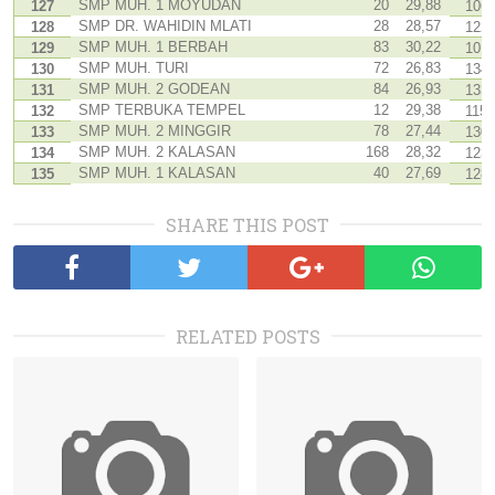
SMP MUH. 1 MOYUDAN
20
29,88
127
106
SMP DR. WAHIDIN MLATI
28
28,57
128
122
SMP MUH. 1 BERBAH
83
30,22
129
101
SMP MUH. TURI
72
26,83
130
134
SMP MUH. 2 GODEAN
84
26,93
131
133
SMP TERBUKA TEMPEL
12
29,38
132
115
SMP MUH. 2 MINGGIR
78
27,44
133
130
SMP MUH. 2 KALASAN
168
28,32
134
123
SMP MUH. 1 KALASAN
40
27,69
135
128
SHARE THIS POST
RELATED POSTS