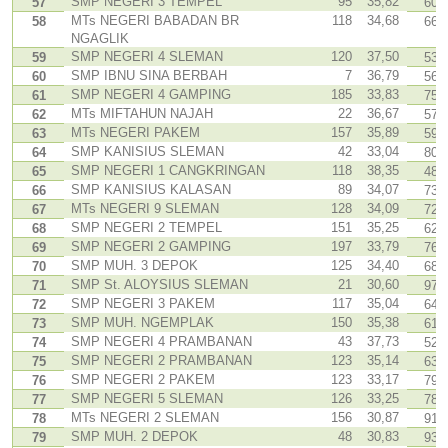
SMP NEGERI 3 TEMPEL
95
35,82
57
60
MTs NEGERI BABADAN BR
118
34,68
58
66
NGAGLIK
SMP NEGERI 4 SLEMAN
120
37,50
59
53
SMP IBNU SINA BERBAH
7
36,79
60
56
SMP NEGERI 4 GAMPING
185
33,83
61
75
MTs MIFTAHUN NAJAH
22
36,67
62
57
MTs NEGERI PAKEM
157
35,89
63
59
SMP KANISIUS SLEMAN
42
33,04
64
80
SMP NEGERI 1 CANGKRINGAN
118
38,35
65
48
SMP KANISIUS KALASAN
89
34,07
66
73
MTs NEGERI 9 SLEMAN
128
34,09
67
72
SMP NEGERI 2 TEMPEL
151
35,25
68
62
SMP NEGERI 2 GAMPING
197
33,79
69
76
SMP MUH. 3 DEPOK
125
34,40
70
68
SMP St. ALOYSIUS SLEMAN
21
30,60
71
97
SMP NEGERI 3 PAKEM
117
35,04
72
64
SMP MUH. NGEMPLAK
150
35,38
73
61
SMP NEGERI 4 PRAMBANAN
43
37,73
74
52
SMP NEGERI 2 PRAMBANAN
123
35,14
75
63
SMP NEGERI 2 PAKEM
123
33,17
76
79
SMP NEGERI 5 SLEMAN
126
33,25
77
78
MTs NEGERI 2 SLEMAN
156
30,87
78
91
SMP MUH. 2 DEPOK
48
30,83
79
93