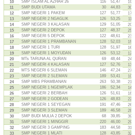
SMP ISLAM AL AZHAR 26
116
51,47
10
19
SMP BUDI UTAMA
30
44,83
11
30
SMP NEGERI 1 PAKEM
127
51,77
12
17
SMP NEGERI 2 NGAGLIK
126
53,25
13
11
SMP NEGERI 3 KALASAN
129
51,05
14
20
SMP NEGERI 2 DEPOK
127
48,37
15
25
SMP NEGERI 5 DEPOK
122
48,61
16
23
SMP NEGERI 1 PRAMBANAN
128
52,03
17
15
SMP NEGERI 1 TURI
128
51,97
18
16
SMP NEGERI 1 MOYUDAN
126
53,12
19
12
MTs TARUNA AL QURAN
69
48,44
20
24
SMP NEGERI 4 KALASAN
127
52,76
21
13
MTS NEGERI 6 SLEMAN
146
47,24
22
27
SMP NEGERI 2 SLEMAN
189
53,41
23
10
SMP MBS PRAMBANAN
263
50,38
24
21
SMP NEGERI 1 NGEMPLAK
186
52,34
25
14
SMP NEGERI 2 BERBAH
126
51,61
26
18
SMP NEGERI 2 GODEAN
126
48,83
27
22
SMP NEGERI 1 SEYEGAN
191
47,46
28
26
SMP NEGERI 3 SLEMAN
189
46,58
29
28
SMP BUDI MULIA 2 DEPOK
68
39,85
30
39
SMP NEGERI 1 MINGGIR
220
46,00
31
29
SMP NEGERI 3 GAMPING
183
44,58
32
31
SMP NEGERI 1 MLATI
128
43,85
33
32