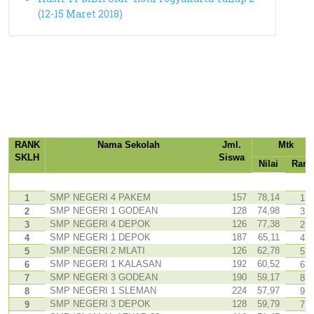
(12-15 Maret 2018)
RANK
Nama Sekolah
Jml.
Mtk
SKLH
Siswa
Nilai
Rank
SMP NEGERI 4 PAKEM
157
78,14
1
1
SMP NEGERI 1 GODEAN
128
74,98
2
3
SMP NEGERI 4 DEPOK
126
77,38
3
2
SMP NEGERI 1 DEPOK
187
65,11
4
4
SMP NEGERI 2 MLATI
126
62,78
5
5
SMP NEGERI 1 KALASAN
192
60,52
6
6
SMP NEGERI 3 GODEAN
190
59,17
7
8
SMP NEGERI 1 SLEMAN
224
57,97
8
9
SMP NEGERI 3 DEPOK
128
59,79
9
7