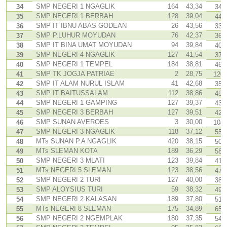
SMP NEGERI 1 NGAGLIK
164
43,34
34
34
SMP NEGERI 1 BERBAH
128
39,04
35
44
SMP IT IBNU ABAS GODEAN
26
43,56
36
33
SMP P.LUHUR MOYUDAN
76
42,37
37
36
SMP IT BINA UMAT MOYUDAN
94
39,84
38
40
SMP NEGERI 4 NGAGLIK
127
41,54
39
37
SMP NEGERI 1 TEMPEL
184
38,81
40
46
SMP TK JOGJA PATRIAE
2
28,75
41
120
SMP IT ALAM NURUL ISLAM
41
42,68
42
35
SMP IT BAITUSSALAM
112
38,86
43
45
SMP NEGERI 1 GAMPING
127
39,37
44
43
SMP NEGERI 3 BERBAH
127
39,51
45
42
SMP SUNAN AVEROES
3
30,00
46
104
SMP NEGERI 3 NGAGLIK
118
37,12
47
55
MTs SUNAN P.A NGAGLIK
420
38,15
48
50
MTs SLEMAN KOTA
189
36,29
49
58
SMP NEGERI 3 MLATI
123
39,84
50
41
MTs NEGERI 5 SLEMAN
123
38,56
51
47
SMP NEGERI 2 TURI
127
40,00
52
38
SMP ALOYSIUS TURI
59
38,32
53
49
SMP NEGERI 2 KALASAN
189
37,80
54
51
MTs NEGERI 8 SLEMAN
175
34,89
55
65
SMP NEGERI 2 NGEMPLAK
180
37,35
56
54