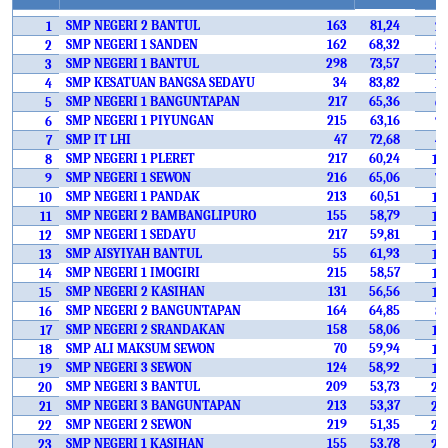
SMP NEGERI 2 BANTUL
163
81,24
1
2
SMP NEGERI 1 SANDEN
162
68,32
2
5
SMP NEGERI 1 BANTUL
298
73,57
3
3
SMP KESATUAN BANGSA SEDAYU
34
83,82
4
1
SMP NEGERI 1 BANGUNTAPAN
217
65,36
5
6
SMP NEGERI 1 PIYUNGAN
215
63,16
6
9
SMP IT LHI
47
72,68
7
4
SMP NEGERI 1 PLERET
217
60,24
8
12
SMP NEGERI 1 SEWON
216
65,06
9
7
SMP NEGERI 1 PANDAK
213
60,51
10
11
SMP NEGERI 2 BAMBANGLIPURO
155
58,79
11
16
SMP NEGERI 1 SEDAYU
217
59,81
12
14
SMP AISYIYAH BANTUL
55
61,93
13
10
SMP NEGERI 1 IMOGIRI
215
58,57
14
17
SMP NEGERI 2 KASIHAN
131
56,56
15
19
SMP NEGERI 2 BANGUNTAPAN
164
64,85
16
8
SMP NEGERI 2 SRANDAKAN
158
58,06
17
18
SMP ALI MAKSUM SEWON
70
59,94
18
13
SMP NEGERI 3 SEWON
124
58,92
19
15
SMP NEGERI 3 BANTUL
209
53,73
20
23
SMP NEGERI 3 BANGUNTAPAN
213
53,37
21
24
SMP NEGERI 2 SEWON
219
51,35
22
25
SMP NEGERI 1 KASIHAN
155
53,78
23
22