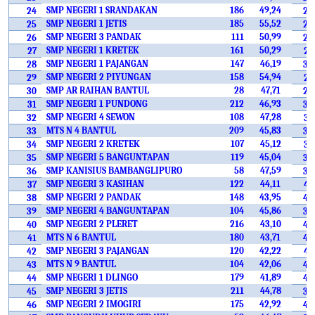
SMP NEGERI 1 SRANDAKAN
186
49,24
24
28
SMP NEGERI 1 JETIS
185
55,52
25
20
SMP NEGERI 3 PANDAK
111
50,99
26
26
SMP NEGERI 1 KRETEK
161
50,29
27
27
SMP NEGERI 1 PAJANGAN
147
46,19
28
34
SMP NEGERI 2 PIYUNGAN
158
54,94
29
21
SMP AR RAIHAN BANTUL
28
47,71
30
29
SMP NEGERI 1 PUNDONG
212
46,93
31
32
SMP NEGERI 4 SEWON
108
47,28
32
31
MTS N 4 BANTUL
209
45,83
33
36
SMP NEGERI 2 KRETEK
107
45,12
34
37
SMP NEGERI 5 BANGUNTAPAN
119
45,04
35
38
SMP KANISIUS BAMBANGLIPURO
58
47,59
36
30
SMP NEGERI 3 KASIHAN
122
44,11
37
41
SMP NEGERI 2 PANDAK
148
43,95
38
42
SMP NEGERI 4 BANGUNTAPAN
104
45,86
39
35
SMP NEGERI 2 PLERET
216
43,10
40
45
MTS N 6 BANTUL
180
43,71
41
43
SMP NEGERI 3 PAJANGAN
120
42,22
42
47
MTS N 9 BANTUL
104
42,06
43
48
SMP NEGERI 1 DLINGO
179
41,89
44
49
SMP NEGERI 3 JETIS
211
44,78
45
39
SMP NEGERI 2 IMOGIRI
175
42,92
46
46