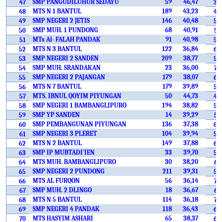
SMP PANGUDILUHUR SEDAYU
59
46,47
47
33
MTS N 1 BANTUL
189
43,23
48
44
SMP NEGERI 2 JETIS
146
40,48
49
52
SMP MUH. 1 PUNDONG
68
40,91
50
51
MTs Al- FALAH PANDAK
91
40,98
51
50
MTS N 3 BANTUL
122
36,84
52
66
SMP NEGERI 2 SANDEN
209
38,77
53
59
SMP MUH. SRANDAKAN
23
36,00
54
74
SMP NEGERI 2 PAJANGAN
179
38,07
55
62
MTS N 7 BANTUL
179
39,89
56
54
MTS. IBNUL QOYIM PIYUNGAN
50
44,73
57
40
SMP NEGERI 1 BAMBANGLIPURO
194
38,82
58
58
SMP YP SANDEN
14
39,29
59
57
SMP PEMBANGUNAN PIYUNGAN
136
37,38
60
64
SMP NEGERI 3 PLERET
104
39,94
61
53
MTS N 2 BANTUL
149
37,88
62
63
SMP IP MUBTADI'IEN
33
39,70
63
55
MTS MUH. BAMBANGLIPURO
30
38,20
64
61
SMP NEGERI 2 PUNDONG
211
39,31
65
56
MTS AL FURQON
56
36,14
66
71
SMP MUH. 2 DLINGO
18
36,67
67
67
MTS N 5 BANTUL
114
36,18
68
70
SMP NEGERI 4 PANDAK
118
36,43
69
69
MTS HASYIM ASHARI
65
38,37
70
60