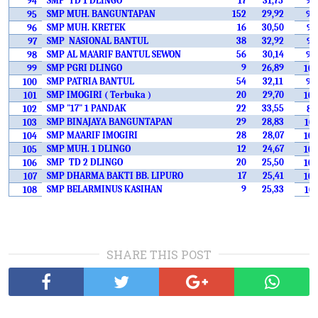
SMP
TD 1 DLINGO
17
31,75
94
93
SMP MUH. BANGUNTAPAN
152
29,92
95
99
SMP MUH. KRETEK
16
30,50
96
97
SMP
NASIONAL BANTUL
38
32,92
97
91
SMP AL MA'ARIF BANTUL SEWON
56
30,14
98
98
SMP PGRI DLINGO
9
26,89
99
104
SMP PATRIA BANTUL
54
32,11
100
92
SMP IMOGIRI ( Terbuka )
20
29,70
101
100
SMP "17" 1 PANDAK
22
33,55
102
87
SMP BINAJAYA BANGUNTAPAN
29
28,83
103
101
SMP MA'ARIF IMOGIRI
28
28,07
104
102
SMP MUH. 1 DLINGO
12
24,67
105
108
SMP
TD 2 DLINGO
20
25,50
106
105
SMP DHARMA BAKTI BB. LIPURO
17
25,41
107
106
SMP BELARMINUS KASIHAN
9
25,33
108
107
SHARE THIS POST