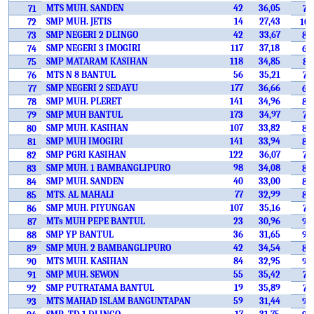
MTS MUH. SANDEN
42
36,05
71
73
SMP MUH. JETIS
14
27,43
72
103
SMP NEGERI 2 DLINGO
42
33,67
73
86
SMP NEGERI 3 IMOGIRI
117
37,18
74
65
SMP MATARAM KASIHAN
118
34,85
75
81
MTS N 8 BANTUL
56
35,21
76
77
SMP NEGERI 2 SEDAYU
177
36,66
77
68
SMP MUH. PLERET
141
34,96
78
80
SMP MUH BANTUL
173
34,97
79
79
SMP MUH. KASIHAN
107
33,82
80
85
SMP MUH IMOGIRI
141
33,94
81
84
SMP PGRI KASIHAN
122
36,07
82
72
SMP MUH. 1 BAMBANGLIPURO
98
34,08
83
83
SMP MUH. SANDEN
40
33,00
84
88
MTS. AL MAHALI
77
32,99
85
89
SMP MUH. PIYUNGAN
107
35,16
86
78
MTs MUH PEPE BANTUL
23
30,96
87
96
SMP YP BANTUL
36
31,65
88
94
SMP MUH. 2 BAMBANGLIPURO
42
34,54
89
82
MTS MUH. KASIHAN
84
32,95
90
90
SMP MUH. SEWON
55
35,42
91
76
SMP PUTRATAMA BANTUL
19
35,89
92
75
MTS MAHAD ISLAM BANGUNTAPAN
59
31,44
93
95