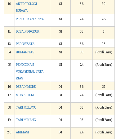
10
ANTROPOLOGI
S1
36
29
BUDAYA
11
PENDIDIKAN KRIYA
S1
24
28
12
DESAIN PRODUK
S1
16
5
13
PARIWISATA
S1
36
93
14
HUMANITAS
S1
16
(Prodi Baru)
15
PENDIDIKAN
S1
24
(Prodi Baru)
VOKASIONAL TATA
RIAS
16
DESAIN MODE
D4
36
31
17
MUSIK FILM
D4
24
(Prodi Baru)
18
TARI MELAYU
D4
16
(Prodi Baru)
19
TARI MINANG
D4
16
(Prodi Baru)
20
ANIMASI
D4
24
(Prodi Baru)