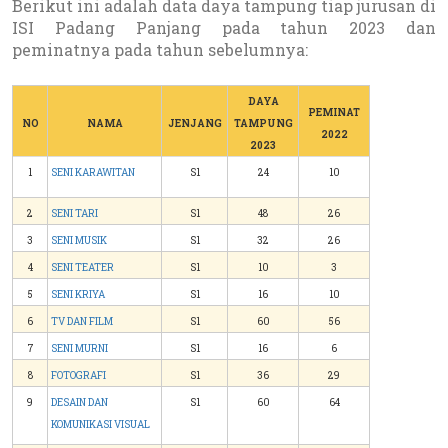
Berikut ini adalah data daya tampung tiap jurusan di
ISI Padang Panjang pada tahun 2023 dan
peminatnya pada tahun sebelumnya:
DAYA
PEMINAT
NO
NAMA
JENJANG
TAMPUNG
2022
2023
1
SENI KARAWITAN
S1
24
10
2
SENI TARI
S1
48
26
3
SENI MUSIK
S1
32
26
4
SENI TEATER
S1
10
3
5
SENI KRIYA
S1
16
10
6
TV DAN FILM
S1
60
56
7
SENI MURNI
S1
16
6
8
FOTOGRAFI
S1
36
29
9
DESAIN DAN
S1
60
64
KOMUNIKASI VISUAL