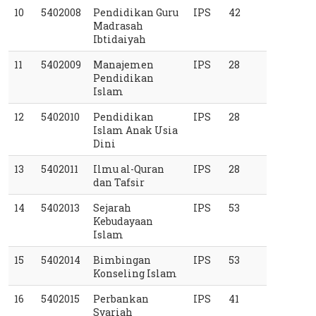
10
5402008
Pendidikan Guru 
IPS
42
Madrasah 
Ibtidaiyah
11
5402009
Manajemen 
IPS
28
Pendidikan 
Islam
12
5402010
Pendidikan 
IPS
28
Islam Anak Usia 
Dini
13
5402011
Ilmu al-Quran 
IPS
28
dan Tafsir
14
5402013
Sejarah 
IPS
53
Kebudayaan 
Islam
15
5402014
Bimbingan 
IPS
53
Konseling Islam
16
5402015
Perbankan 
IPS
41
Syariah