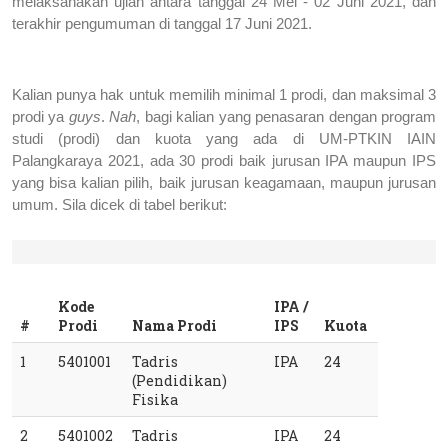
melaksanakan ujian antara tanggal 24 Mei - 02 Juni 2021, dan 
terakhir pengumuman di tanggal 17 Juni 2021.
Kalian punya hak untuk memilih minimal 1 prodi, dan maksimal 3 
prodi ya 
guys
. 
Nah
, bagi kalian yang penasaran dengan program 
studi (prodi) dan kuota yang ada di UM-PTKIN IAIN 
Palangkaraya 2021, ada 30 prodi baik jurusan IPA maupun IPS 
yang bisa kalian pilih, baik jurusan keagamaan, maupun jurusan 
umum. Sila dicek di tabel berikut:
Kode 
IPA / 
#
Prodi
Nama Prodi
IPS
Kuota
1
5401001
Tadris 
IPA
24
(Pendidikan) 
Fisika
2
5401002
Tadris 
IPA
24