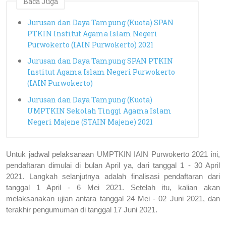
Baca Juga
Jurusan dan Daya Tampung (Kuota) SPAN
PTKIN Institut Agama Islam Negeri
Purwokerto (IAIN Purwokerto) 2021
Jurusan dan Daya Tampung SPAN PTKIN
Institut Agama Islam Negeri Purwokerto
(IAIN Purwokerto)
Jurusan dan Daya Tampung (Kuota)
UMPTKIN Sekolah Tinggi Agama Islam
Negeri Majene (STAIN Majene) 2021
Untuk jadwal pelaksanaan UMPTKIN IAIN Purwokerto 2021 ini, 
pendaftaran dimulai di bulan April ya, dari tanggal 1 - 30 April 
2021. Langkah selanjutnya adalah finalisasi pendaftaran dari 
tanggal 1 April - 6 Mei 2021. Setelah itu, kalian akan 
melaksanakan ujian antara tanggal 24 Mei - 02 Juni 2021, dan 
terakhir pengumuman di tanggal 17 Juni 2021.