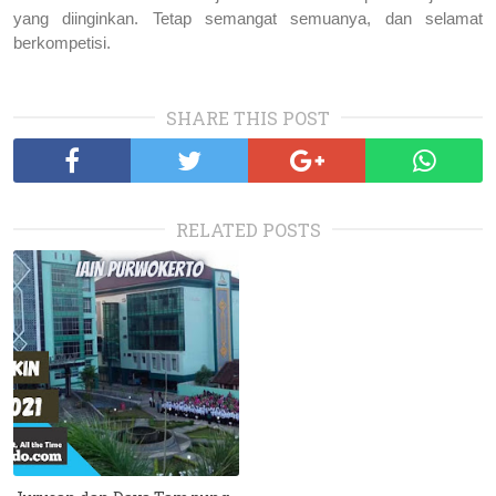
yang diinginkan. Tetap semangat semuanya, dan selamat 
berkompetisi.
SHARE THIS POST
RELATED POSTS