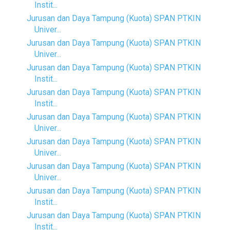
Instit...
Jurusan dan Daya Tampung (Kuota) SPAN PTKIN
Univer...
Jurusan dan Daya Tampung (Kuota) SPAN PTKIN
Univer...
Jurusan dan Daya Tampung (Kuota) SPAN PTKIN
Instit...
Jurusan dan Daya Tampung (Kuota) SPAN PTKIN
Instit...
Jurusan dan Daya Tampung (Kuota) SPAN PTKIN
Univer...
Jurusan dan Daya Tampung (Kuota) SPAN PTKIN
Univer...
Jurusan dan Daya Tampung (Kuota) SPAN PTKIN
Univer...
Jurusan dan Daya Tampung (Kuota) SPAN PTKIN
Instit...
Jurusan dan Daya Tampung (Kuota) SPAN PTKIN
Instit...