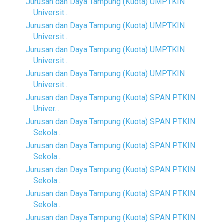
Jurusan dan Daya Tampung (Kuota) UMPTKIN
Universit...
Jurusan dan Daya Tampung (Kuota) UMPTKIN
Universit...
Jurusan dan Daya Tampung (Kuota) UMPTKIN
Universit...
Jurusan dan Daya Tampung (Kuota) UMPTKIN
Universit...
Jurusan dan Daya Tampung (Kuota) SPAN PTKIN
Univer...
Jurusan dan Daya Tampung (Kuota) SPAN PTKIN
Sekola...
Jurusan dan Daya Tampung (Kuota) SPAN PTKIN
Sekola...
Jurusan dan Daya Tampung (Kuota) SPAN PTKIN
Sekola...
Jurusan dan Daya Tampung (Kuota) SPAN PTKIN
Sekola...
Jurusan dan Daya Tampung (Kuota) SPAN PTKIN