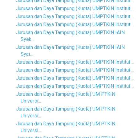
Jurusan dan Daya Tampung (Kuota) UMPTKIN Institut ...
Jurusan dan Daya Tampung (Kuota) UMPTKIN Institut ...
Jurusan dan Daya Tampung (Kuota) UMPTKIN Institut ...
Jurusan dan Daya Tampung (Kuota) UMPTKIN Institut ...
Jurusan dan Daya Tampung (Kuota) UMPTKIN IAIN
Syek...
Jurusan dan Daya Tampung (Kuota) UMPTKIN IAIN
Syai...
Jurusan dan Daya Tampung (Kuota) UMPTKIN Institut ...
Jurusan dan Daya Tampung (Kuota) UMPTKIN Institut ...
Jurusan dan Daya Tampung (Kuota) UMPTKIN Institut ...
Jurusan dan Daya Tampung (Kuota) UMPTKIN Institut ...
Jurusan dan Daya Tampung (Kuota) UM PTKIN
Universi...
Jurusan dan Daya Tampung (Kuota) UM PTKIN
Universi...
Jurusan dan Daya Tampung (Kuota) UM PTKIN
Universi...