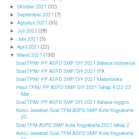
Oktober 2021
(32)
►
September 2021
(7)
►
Agustus 2021
(35)
►
Juli 2021
(28)
►
Juni 2021
(5)
►
April 2021
(22)
►
Maret 2021
(130)
▼
Soal TPM/ PP ASPD SMP DIY 2021 Bahasa Indonesia
Soal TPM/ PP ASPD SMP DIY 2021 IPA
Soal TPM/ PP ASPD SMP DIY 2021 Matematika
Hasil TPM/ PP ASPD SMP DIY 2021 Tahap 4 (22-25
Mar...
Soal TPM/ PP ASPD SMP DIY 2021 Bahasa Inggris
Kunci Jawaban Soal TPM ASPD SMP Kota Yogyakarta
20...
Soal TPM ASPD SMP Kota Yogyakarta 2021 tahap 2
Kunci Jawaban Soal TPM ASPD SMP Kota Yogyakarta