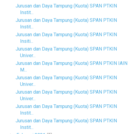
Jurusan dan Daya Tampung (Kuota) SPAN PTKIN
Instit...
Jurusan dan Daya Tampung (Kuota) SPAN PTKIN
Instit...
Jurusan dan Daya Tampung (Kuota) SPAN PTKIN
Insiti...
Jurusan dan Daya Tampung (Kuota) SPAN PTKIN
Univer...
Jurusan dan Daya Tampung (Kuota) SPAN PTKIN IAIN
M...
Jurusan dan Daya Tampung (Kuota) SPAN PTKIN
Univer...
Jurusan dan Daya Tampung (Kuota) SPAN PTKIN
Univer...
Jurusan dan Daya Tampung (Kuota) SPAN PTKIN
Instit...
Jurusan dan Daya Tampung (Kuota) SPAN PTKIN
Instit...