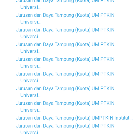
Jurusan dan Daya Tampung (Kuota) UM PTKIN
Universi...
Jurusan dan Daya Tampung (Kuota) UM PTKIN
Universi...
Jurusan dan Daya Tampung (Kuota) UM PTKIN
Universi...
Jurusan dan Daya Tampung (Kuota) UM PTKIN
Universi...
Jurusan dan Daya Tampung (Kuota) UM PTKIN
Universi...
Jurusan dan Daya Tampung (Kuota) UM PTKIN
Universi...
Jurusan dan Daya Tampung (Kuota) UM PTKIN
Universi...
Jurusan dan Daya Tampung (Kuota) UM PTKIN
Universi...
Jurusan dan Daya Tampung (Kuota) UMPTKIN Institut ...
Jurusan dan Daya Tampung (Kuota) UM PTKIN
Universi...