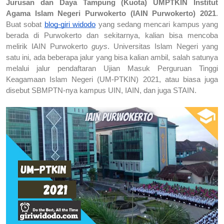
Jurusan dan Daya Tampung (Kuota) UMPTKIN Institut 
Agama Islam Negeri Purwokerto (IAIN Purwokerto) 2021
. 
Buat sobat 
blog-giri widodo
 yang sedang mencari kampus yang 
berada di Purwokerto dan sekitarnya, kalian bisa mencoba 
melirik IAIN Purwokerto 
guys
. Universitas Islam Negeri yang 
satu ini, ada beberapa jalur yang bisa kalian ambil, salah satunya 
melalui jalur pendaftaran Ujian Masuk Perguruan Tinggi 
Keagamaan Islam Negeri (UM-PTKIN) 2021, atau biasa juga 
disebut SBMPTN-nya kampus UIN, IAIN, dan juga STAIN.