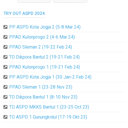
TRY OUT ASPD 2024
PP ASPD Kota Jogja 2 (5-8 Mar 24)
PPAD Kulonprogo 2 (4-6 Mar 24)
PPAD Sleman 2 (19-22 Feb 24)
TO Dikpora Bantul 2 (19-21 Feb 24)
PPAD Kulonprogo 1 (19-21 Feb 24)
PP ASPD Kota Jogja 1 (30 Jan-2 Feb 24)
PPAD Sleman 1 (23-28 Nov 23)
TO Dikpora Bantul 1 (8-10 Nov 23)
TO ASPD MKKS Bantul 1 (23-25 Oct 23)
TO ASPD 1 Gunungkidul (17-19 Okt 23)