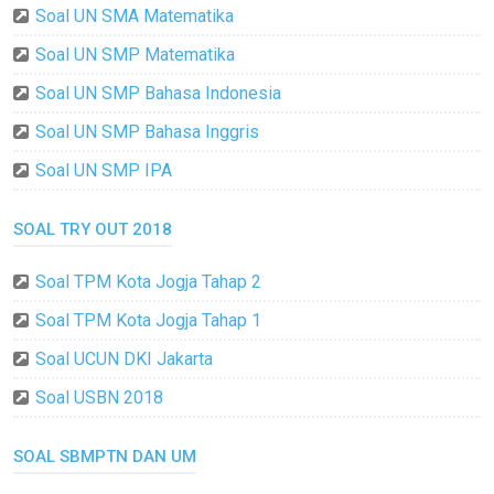
Soal UN SMA Matematika
Soal UN SMP Matematika
Soal UN SMP Bahasa Indonesia
Soal UN SMP Bahasa Inggris
Soal UN SMP IPA
SOAL TRY OUT 2018
Soal TPM Kota Jogja Tahap 2
Soal TPM Kota Jogja Tahap 1
Soal UCUN DKI Jakarta
Soal USBN 2018
SOAL SBMPTN DAN UM