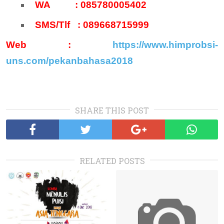
WA
: 085780005402
SMS/Tlf
: 089668715999
Web :
https://www.himprobsi-
uns.com/pekanbahasa2018
SHARE THIS POST
RELATED POSTS