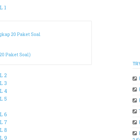
L 1
kap 20 Paket Soal
20 Paket Soal)
TR
L 2
L 3
L 4
L 5
L 6
L 7
L 8
L 9