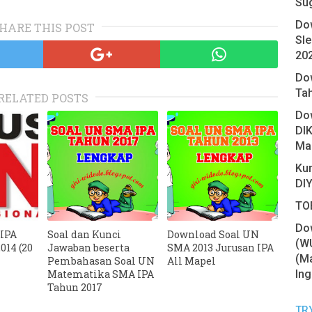
Su
Do
HARE THIS POST
Sl
20
Do
Ta
RELATED POSTS
Do
DIK
Ma
Ku
DIY
TOE
Do
IPA
Soal dan Kunci
Download Soal UN
(W
014 (20
Jawaban beserta
SMA 2013 Jurusan IPA
(Ma
Pembahasan Soal UN
All Mapel
Ing
Matematika SMA IPA
Tahun 2017
TR