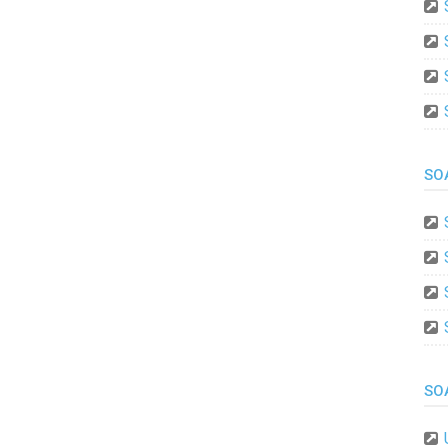
SO
SO