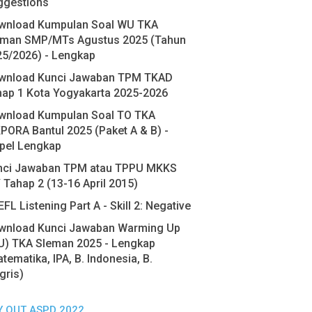
ggestions
wnload Kumpulan Soal WU TKA
eman SMP/MTs Agustus 2025 (Tahun
25/2026) - Lengkap
wnload Kunci Jawaban TPM TKAD
hap 1 Kota Yogyakarta 2025-2026
wnload Kumpulan Soal TO TKA
PORA Bantul 2025 (Paket A & B) -
pel Lengkap
nci Jawaban TPM atau TPPU MKKS
 Tahap 2 (13-16 April 2015)
FL Listening Part A - Skill 2: Negative
wnload Kunci Jawaban Warming Up
U) TKA Sleman 2025 - Lengkap
tematika, IPA, B. Indonesia, B.
gris)
Y OUT ASPD 2022