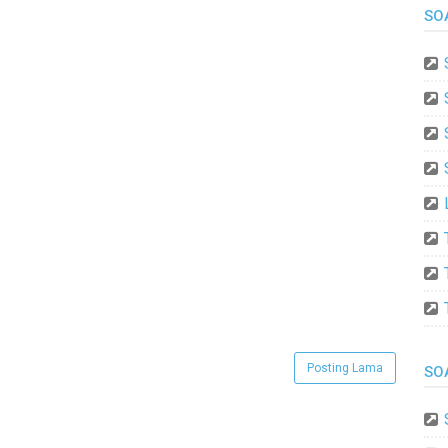
SO
Posting Lama
SO