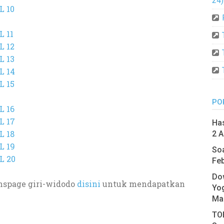
24)
L 10
 11
L 12
L 13
L 14
L 15
PO
L 16
L 17
Has
L 18
2 A
L 19
Soa
L 20
Feb
Do
nspage giri-widodo
disini
untuk mendapatkan
Yo
Ma
TOE