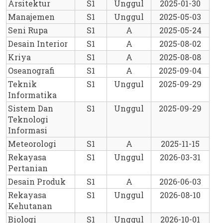
Arsitektur
S1
Unggul
2025-01-30
Manajemen
S1
Unggul
2025-05-03
Seni Rupa
S1
A
2025-05-24
Desain Interior
S1
A
2025-08-02
Kriya
S1
A
2025-08-08
Oseanografi
S1
A
2025-09-04
Teknik 
S1
Unggul
2025-09-29
Informatika
Sistem Dan 
S1
Unggul
2025-09-29
Teknologi 
Informasi
Meteorologi
S1
A
2025-11-15
Rekayasa 
S1
Unggul
2026-03-31
Pertanian
Desain Produk
S1
A
2026-06-03
Rekayasa 
S1
Unggul
2026-08-10
Kehutanan
Biologi
S1
Unggul
2026-10-01