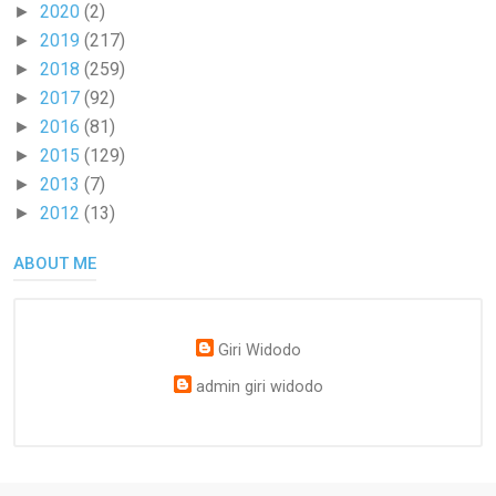
2020
(2)
►
2019
(217)
►
2018
(259)
►
2017
(92)
►
2016
(81)
►
2015
(129)
►
2013
(7)
►
2012
(13)
►
ABOUT ME
Giri Widodo
admin giri widodo