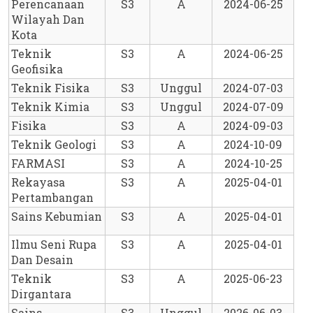
Perencanaan 
S3
A
2024-06-25
Wilayah Dan 
Kota
Teknik 
S3
A
2024-06-25
Geofisika
Teknik Fisika
S3
Unggul
2024-07-03
Teknik Kimia
S3
Unggul
2024-07-09
Fisika
S3
A
2024-09-03
Teknik Geologi
S3
A
2024-10-09
FARMASI
S3
A
2024-10-25
Rekayasa 
S3
A
2025-04-01
Pertambangan
Sains Kebumian
S3
A
2025-04-01
Ilmu Seni Rupa 
S3
A
2025-04-01
Dan Desain
Teknik 
S3
A
2025-06-23
Dirgantara
Sains 
S3
Unggul
2026-06-03