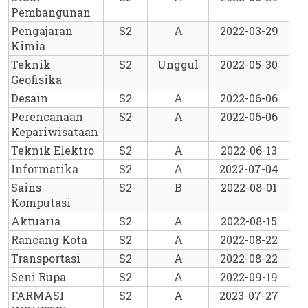
Pembangunan
Pengajaran 
S2
A
2022-03-29
Kimia
Teknik 
S2
Unggul
2022-05-30
Geofisika
Desain
S2
A
2022-06-06
Perencanaan 
S2
A
2022-06-06
Kepariwisataan
Teknik Elektro
S2
A
2022-06-13
Informatika
S2
A
2022-07-04
Sains 
S2
B
2022-08-01
Komputasi
Aktuaria
S2
A
2022-08-15
Rancang Kota
S2
A
2022-08-22
Transportasi
S2
A
2022-08-22
Seni Rupa
S2
A
2022-09-19
FARMASI 
S2
A
2023-07-27