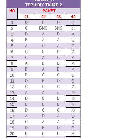
TPPU DIY TAHAP 2
NO
PAKET
4
1
4
2
4
3
4
4
1
D
B
D
B
C
BNS
BNS
2
C
D
A
D
3
A
B
A
A
4
C
A
C
A
5
C
C
B
B
6
C
C
A
C
7
A
A
B
B
8
A
B
A
B
9
A
B
C
C
10
B
D
B
D
11
B
C
C
C
12
C
A
A
A
13
D
D
B
B
14
D
B
B
B
15
B
D
C
C
16
D
A
D
A
17
D
C
A
A
18
C
D
B
D
19
B
B
B
B
20
B