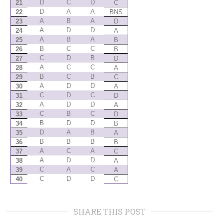
D
C
D
21
C
D
A
A
22
BNS
A
B
A
23
D
A
D
D
24
A
A
B
A
25
B
B
C
C
26
B
C
D
B
27
D
A
C
C
28
A
B
C
B
29
C
A
D
D
30
A
C
D
C
31
D
A
D
D
32
A
C
B
C
33
D
B
D
D
34
B
D
A
B
35
A
B
B
B
36
B
A
C
A
37
C
A
D
D
38
A
C
A
C
39
A
C
D
D
40
C
SHARE THIS POST