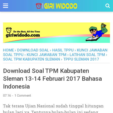
-->
HOME
›
DOWNLOAD SOAL
›
HASIL TPPU
›
KUNCI JAWABAN
SOAL TPPU
›
KUNCI JAWABAN TPM
›
LATIHAN SOAL TPM
›
SOAL TPM KABUPATEN SLEMAN
›
TPPU SLEMAN 2017
Download Soal TPM Kabupaten
Sleman 13-14 Februari 2017 Bahasa
Indonesia
07.16
1 Comment
Tak terasa Ujian Nasional sudah tinggal hitungan
bulan lagi ya. Tentunya bulan-bulan ini sedang