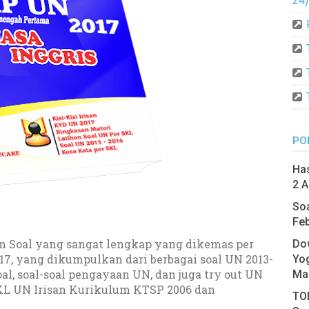
24)
PO
Has
2 A
Soa
Feb
an Soal yang sangat lengkap yang dikemas per
Do
17, yang dikumpulkan dari berbagai soal UN 2013-
Yo
al, soal-soal pengayaan UN, dan juga try out UN
Ma
KL UN Irisan Kurikulum KTSP 2006 dan
TOE