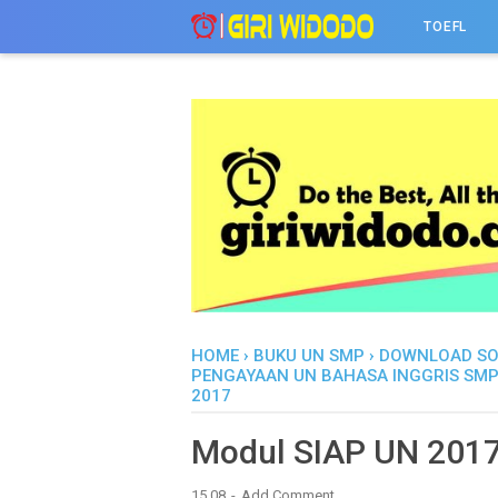
-->
TOEFL
HOME
›
BUKU UN SMP
›
DOWNLOAD SO
PENGAYAAN UN BAHASA INGGRIS SM
2017
Modul SIAP UN 2017
15.08
Add Comment