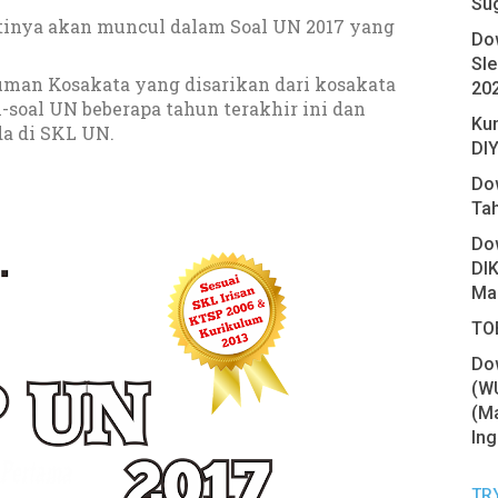
Su
tinya akan muncul dalam Soal UN 2017 yang
Do
Sl
uman Kosakata yang disarikan dari kosakata
20
l-soal UN beberapa tahun terakhir ini dan
Ku
da di SKL UN.
DIY
Do
Ta
Do
DIK
Ma
TOE
Do
(W
(Ma
Ing
TR