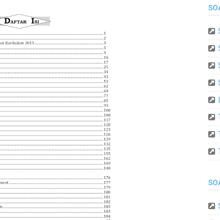
SO
SO