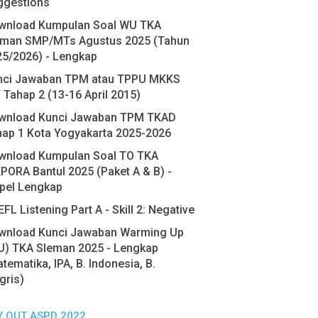
ggestions
wnload Kumpulan Soal WU TKA
eman SMP/MTs Agustus 2025 (Tahun
25/2026) - Lengkap
nci Jawaban TPM atau TPPU MKKS
 Tahap 2 (13-16 April 2015)
wnload Kunci Jawaban TPM TKAD
hap 1 Kota Yogyakarta 2025-2026
wnload Kumpulan Soal TO TKA
PORA Bantul 2025 (Paket A & B) -
pel Lengkap
FL Listening Part A - Skill 2: Negative
wnload Kunci Jawaban Warming Up
U) TKA Sleman 2025 - Lengkap
tematika, IPA, B. Indonesia, B.
gris)
Y OUT ASPD 2022