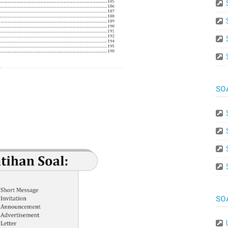
SO
SO